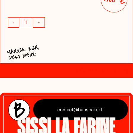
€
-
+
MANGER BIEN,
C'EST MIEUX!
AJOUTER AU PANIER
contact@bunsbaker.fr
SISSI LA FARINE