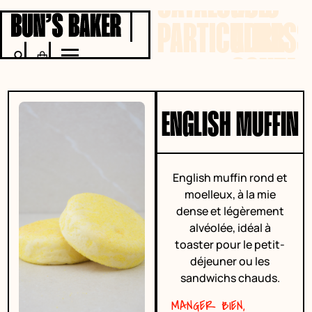
CATALOGUE
BB’S
PARTICULIER
ADRESS
CONTAC
ENGLISH MUFFIN
English muffin rond et
moelleux, à la mie
dense et légèrement
alvéolée, idéal à
toaster pour le petit-
déjeuner ou les
sandwichs chauds.
MANGER BIEN,